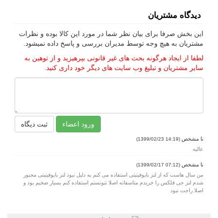
دیدگاه مشتریان
این بخش صرفا برای بیان نظر شما در مورد این کالا بوده و نظرات
مشتریان به هیچ وجه توسط مدیران بررسی و پاسخ داده نمیشود.
لطفا از ایجاد هرگونه بحث های غیر قانونی بپرهیزید و از توهین به
سایر مشتریان و تبلیغ وب سایت های دیگر خود داری کنید.
ورود اعضاء
ثبت دیگاه
نا مشخص
(14:19 1399/02/23)
عالیه
نا مشخص
(07:12 1399/02/17)
من سال هاست که از لنز بایوفینیتی استفاده می کنم به دلیل نبود لنز بایوفینیتی مجبور
شدم لنز جی فلکس را خریدم متاسفانه اصلا نتونستم استفاده کنم بسیار ضخیم بود و
اصلا راجت نبود